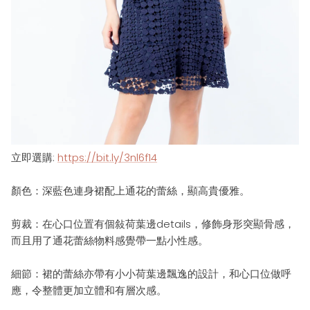
立即選購
:
https://bit.ly/3nl6f14
顏色：深藍色連身裙配上通
花的蕾絲，顯高貴優雅
。
剪裁：
在心口位置有個敍荷葉邊details，
修飾身形突顯骨感，
而且用了通花蕾絲物料感覺帶一點小性
感。
細節：
裙的蕾絲亦帶有小小荷葉邊飄逸的設計，和心口位做呼
應，令整體更加立體和有
層次感
。