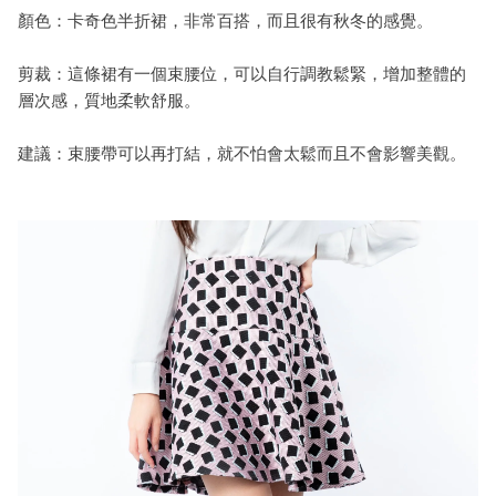
顏色：
卡奇色半折裙
，非常
百搭，
而且很有秋冬的感覺
。
剪裁：
這條裙有一個束腰位，可以自行調教鬆
緊，增加整體的
層次感，質
地柔軟舒服
。
建
議
：
束腰帶可以再打結，就不怕會太
鬆而且不會影響美觀
。