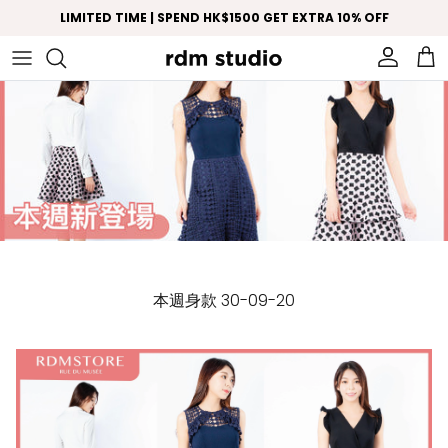
Skip to content
LIMITED TIME | SPEND HK$1500 GET EXTRA 10% OFF
Account
Car
本週身款 30-09-20