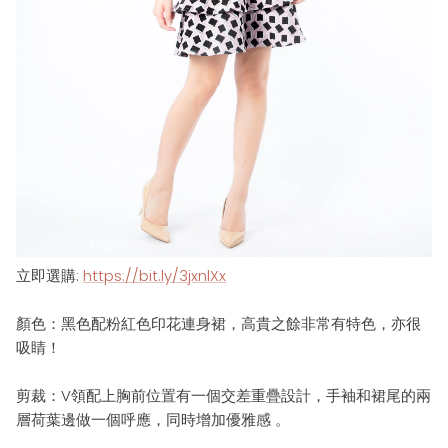
立即選購
:
https://bit.ly/3jxnlXx
顏色：
黑色配粉紅色印花連身裙，高貴
之餘非常有特色，亦很
吸睛
！
剪裁：
V領配上胸前位置有一個交差重疊設計，
手袖和裙尾的兩
層荷葉邊做一個
呼應，同時增加優雅感
。