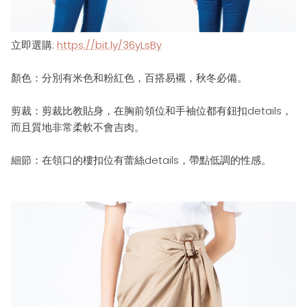
立即選購
:
https://bit.ly/36yLsBy
顏色：
分別有米色和粉紅色，
百搭易襯，秋冬必備。
剪裁：
剪裁比教貼身，在胸前領位和手袖位都有鈕扣details
，
而且質地非常柔軟不會吉肉。
細節
：
在領口的樓扣位有蕾絲details，帶點低調的性感
。