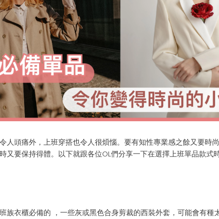
令人頭痛外
，上班
穿搭也令人很煩惱。要有知性專
業感之餘又要時
時又要保持得體。
以下就
跟各位OL們
分享一下
在選擇
上班單品
款式
班族
衣櫃必備的
，
一些灰或黑色合身剪裁的西裝外套
，可能會有種