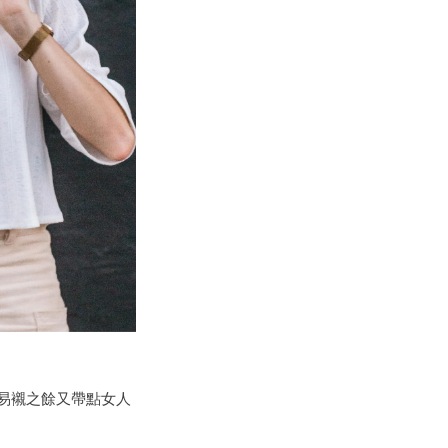
易襯之餘
又
帶點女人