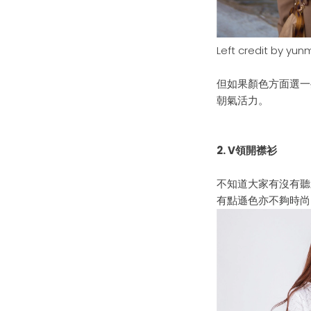
Left credit by
yunm
但如果顏色方面選一
朝氣
活力。
2.
V領
開襟衫
不知
道
大家有沒有聽
有點
遜色亦不
夠時尚