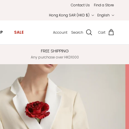
Contact Us
Find a Store
Country/Region
Language
Hong Kong SAR (HKD $)
English
IP
SALE
Account
Search
Cart
FREE SHIPPING
Any purchase over HKD1000