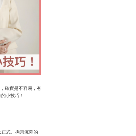
尚，
確實是不容易
，有
時
的小技巧
！
太正式、拘束
沉悶
的