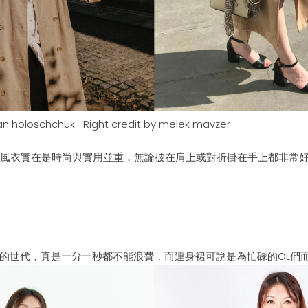
an
holoschchuk
Right credit by
melek
mavzer
風衣實在
是時尚與實用並重，
無論
披在肩上或對折掛在手上
都非常
的世
代，真是一分一秒都不能浪
費
，
而連身裙可說
是為忙碌的OL們