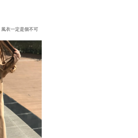
，
風衣一定是
個
不可