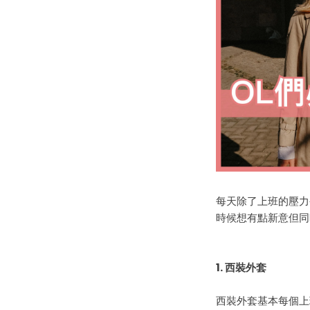
每天
除了
上班
的
壓力
時候
想有點新意但同
1.
西裝外套
西裝外套基本每個上