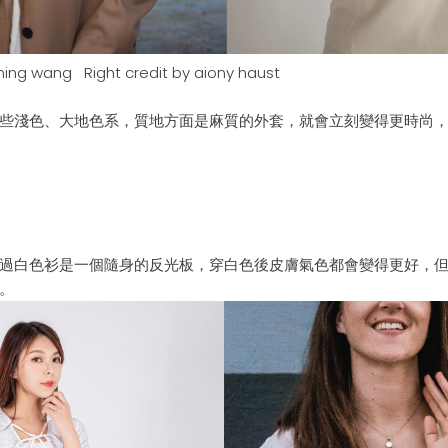
ing
wang Right credit by
aiony
haust
些淺色、大地色系，質地方面
是麻質的外套，就會立刻變得更時尚
過白色衫是一個隨身
的反光板
，
穿白色後皮膚
氣色都會變得更好，但
。