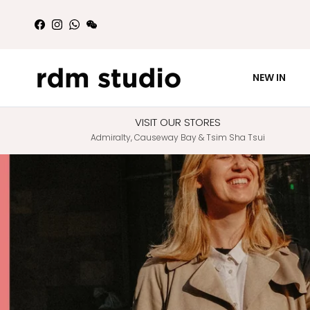
Skip to content
Facebook
Instagram
WhatsApp
WeChat
NEW IN
VISIT OUR STORES
Admiralty, Causeway Bay & Tsim Sha Tsui