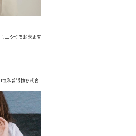
，而且令
你看起來
更
有
T恤和普通恤衫
就會