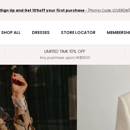
Sign Up and Get 10%off your first purchase
- (Promo Code: LOVERDM)
SHOP ALL
DRESSES
STORE LOCATOR
MEMBERSH
LIMITED TIME 10% OFF
Any purchase upon HK$1500