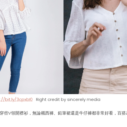
://bit.ly/3cpxbI0
Right credit by sincerely media
穿些
V領開襟衫
，
無論
襯
西褲、鉛筆裙還是牛仔褲
都非常好看，百搭