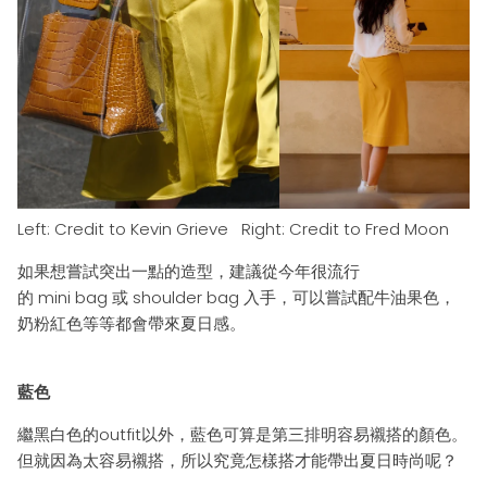
Left: Credit to Kevin Grieve
Right: Credit to Fred Moon
如果想嘗試突出一點的
造型，建議
從今年很流行
的
mini
bag
或 shoulder bag
入手，可以
嘗試配牛油果色，
奶粉紅色等等都會
帶來夏日感
。
藍色
繼黑白色的outfit以外，藍色可算是第三排明容易襯搭的顏色。
但就因為
太容易襯搭，所以
究竟怎樣
搭才能帶出夏日時尚呢？