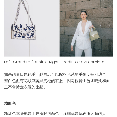
Left: Cretid
to flat
hito
Right:
Credit to Kevin
laminto
如果想夏日
氣色
重一點的話可以配粉色系的手袋
，特別適
合一
些白色但有花紋
或蕾絲質地
的衣服
，
因為視覺上會比較柔和而
且不會搶走衣服
的重點。
粉紅色
粉紅色本身就是比較搶眼的顏色，
除非你是玩色很大
膽的人，