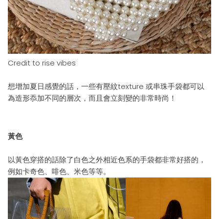
Credit to rise vibes
想增加夏日
感覺
的話，
一些有
壓紋texture
或串珠
手袋都
可以
為造形
忝加不同的
層次
，而且會立刻變的非常時尚！
黃色
以黃色穿搭的話除了白色之外相近色系的手袋都
非常好搭的，
例如卡奇色、啡色、米色等等
。