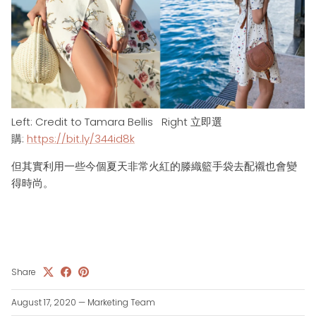
Left: Credit to Tamara Bellis
Right
立即選
購:
https://bit.ly/344id8k
但其實
利
用一些今個夏天非常火紅的
滕織籃
手袋去配襯
也會變
得時尚
。
Share
August 17, 2020
—
Marketing Team