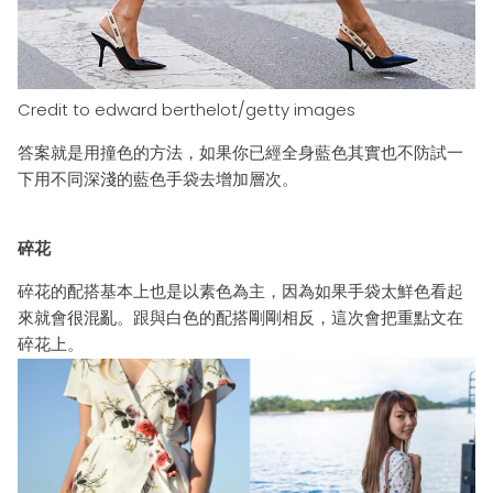
Credit to
edward
berthelot
/
getty
images
答案就是用撞色的方法，
如果你已
經
全身藍色
其實也不防試一
下用不同深淺的藍色手袋
去增加層次
。
碎花
碎花的配搭基本上也是以素色為主，因為如果
手袋
太
鮮色
看起
來就會很混亂。
跟與白色的配搭剛剛相反，這次會把重點文在
碎花上
。