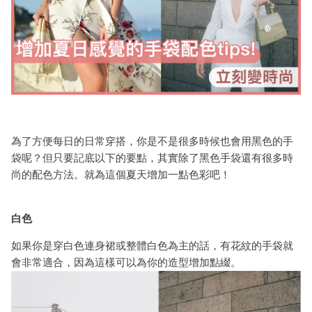
為了方便每日的日常穿搭，你是不是很多時候也會用黑
色的手
袋呢？
但只要記底以下的要點，其實
除了黑色
手袋
還有很多
時
尚的
配
色方法
。
就
為
這個夏天
增加一點色彩吧
！
白色
如果你是穿白色
連身裙或
整體
白色為主的話，
有花紋的手袋
就
會非常適合
，
因
為這樣可以
為
你的造型增加點綴
。