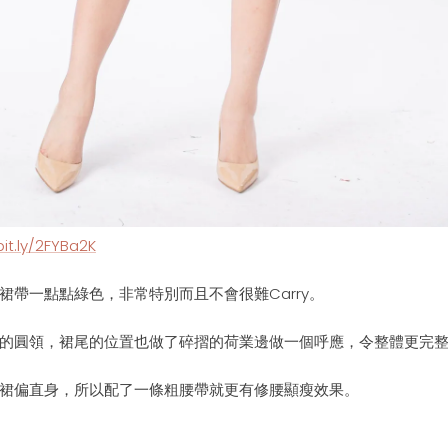
bit.ly/2FYBa2K
裙帶一點點綠色，非常特別而且不會很難Carry。
的圓領，
裙尾的位置也做了碎摺的荷業邊做一個
呼應，令整體更完
裙偏直身，所以配了
一條粗腰帶就更有修腰
顯瘦
效果。