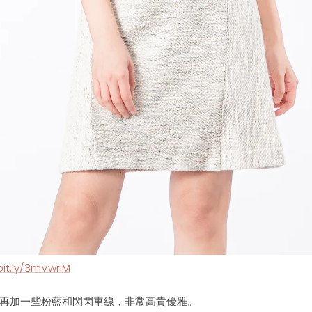
bit.ly/3mVwriM
再加一些粉藍和閃閃車線，
非常高貴優雅。