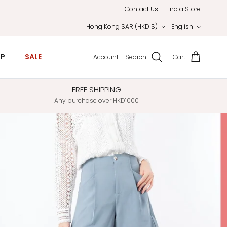
Contact Us
Find a Store
Country/Region
Language
Hong Kong SAR (HKD $)
English
IP
SALE
Account
Search
Cart
FREE SHIPPING
Any purchase over HKD1000