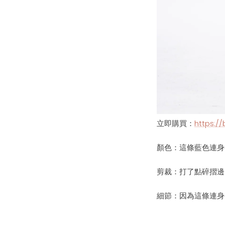
立即購買：
https://
顏色：
這條藍色連身
剪裁：
打了點碎摺邊
細節
：
因為這條連身