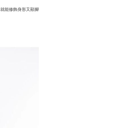
樣
就能修飾身形又顯腳