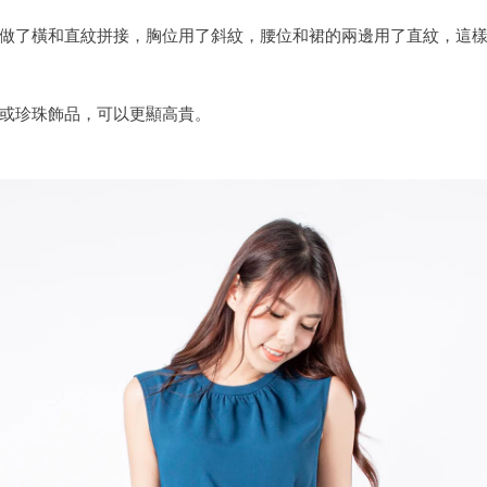
做了
橫和直紋拼接，
胸位用了斜紋，腰位和裙的兩邊用了直紋，這
或珍珠飾品，可以
更顯高貴。