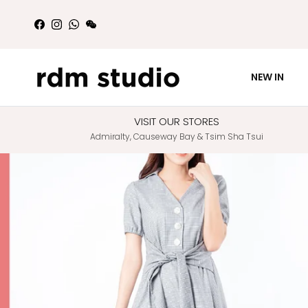
Skip to content
Facebook
Instagram
WhatsApp
WeChat
NEW IN
VISIT OUR STORES
Admiralty, Causeway Bay & Tsim Sha Tsui