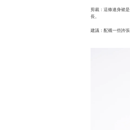
剪裁：
這條連身裙是
長。
建議：
配襯一些誇張